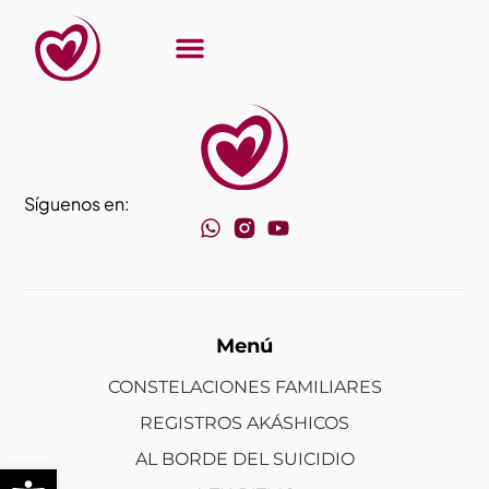
A tu ritmo
CONSTELACIONES FAMILIARES
REGISTROS AKÁSHICOS
AL BORDE DEL SUICIDIO
Síguenos en:
Menú
CONSTELACIONES FAMILIARES
REGISTROS AKÁSHICOS
AL BORDE DEL SUICIDIO
Abrir barra de herramientas